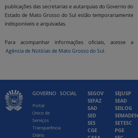
publicações das secretarias e autarquias do Governo do
Estado de Mato Grosso do Sul estão temporariamente
indisponíveis e arquivadas.
Para acompanhar informações oficiais, acesse a
Agência de Notícias de Mato Grosso do Sul
.
GOVERNO
SOCIAL
SEGOV
SEJUSP
SEFAZ
SEAD
Portal
SAD
SEILOG
Único de
SED
SEMADES
Serviços
SES
SETESC
Transparência
CGE
PGE
Diário
CASA
SEC