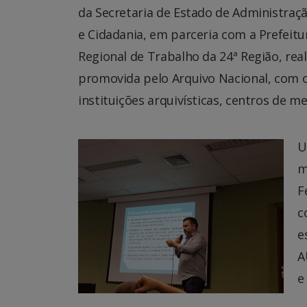
da Secretaria de Estado de Administraçã
e Cidadania, em parceria com a Prefeit
Regional de Trabalho da 24ª Região, rea
promovida pelo Arquivo Nacional, com o 
instituições arquivísticas, centros de m
U
m
F
c
e
A
e