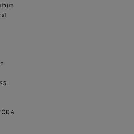
ultura
nal
l”
 SGI
TÓDIA